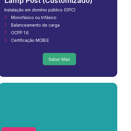
Lamp Post (Customizado)
Instalação em domínio público (OPC)
Monofásico ou trifásico
Balanceamento de carga
OCPP 1.6
Certificação MOBI.E
Saber Mais
Saber Mais