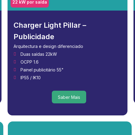
22 kW por saída
Charger Light Pillar –
Publicidade
Arquitectura e design diferenciado
Duas saídas 22kW
OCPP 1.6
Painel publicitário 55"
IP55 / IK10
Saber Mais
Saber Mais