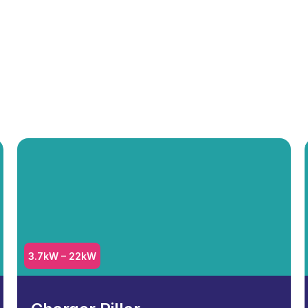
3.7kW – 22kW